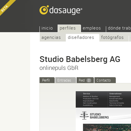
inicio
perfiles
empleos
dónde trab
agencias
diseñadores
fotógrafos
Studio Babelsberg AG
onlinepuls GbR
Perfil
Entradas
Red
Contacto
2