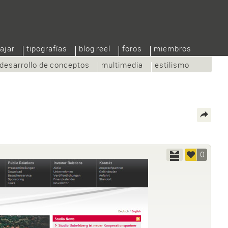
ajar
tipografías
blog reel
foros
miembros
desarrollo de conceptos
multimedia
estilismo
0